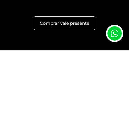
Comprar vale presente
Perguntas frequentes sobre o nosso vale
presente
O vale-presente é físico ou virtual?
Como posso fazer o pagamento?
E se a pessoa desistir?
Qual é a validade do vale-presente?