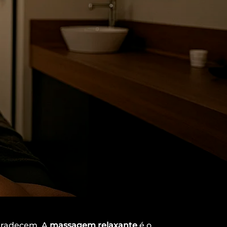
agradecem. A
massagem relaxante
é o