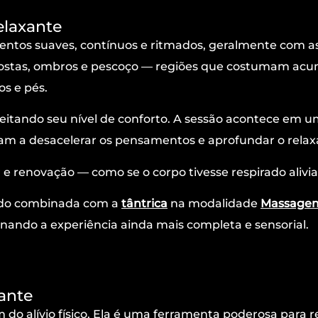
laxante
tos suaves, contínuos e ritmados, geralmente com as 
costas, ombros e pescoço — regiões que costumam acum
os e pés.
itando seu nível de conforto. A sessão acontece em um
am a desacelerar os pensamentos e aprofundar o rela
r e renovação — como se o corpo tivesse respirado alivi
do combinada com a
tântrica
na modalidade
Massagem
ornando a experiência ainda mais completa e sensorial.
ante
o alívio físico. Ela é uma ferramenta poderosa para re