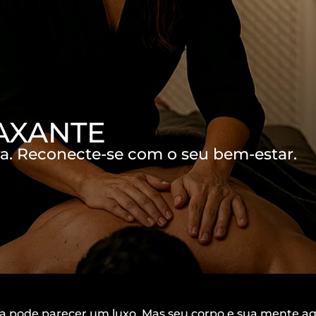
XANTE​
a. Reconecte-se com o seu bem-estar.​
hora pode parecer um luxo. Mas seu corpo e sua mente 