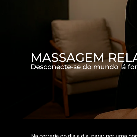
MASSAGEM RELA
Desconecte-se do mundo lá for
Na correria do dia a dia, parar por uma 