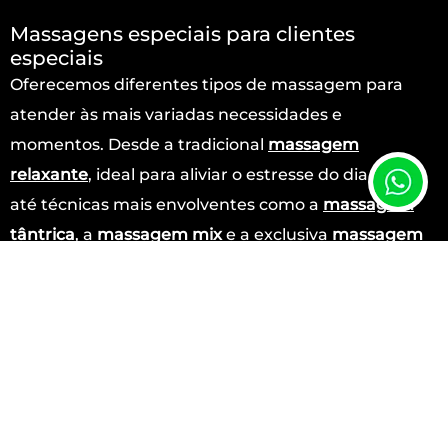
Massagens especiais para clientes
especiais
Oferecemos diferentes tipos de massagem para
atender às mais variadas necessidades e
momentos. Desde a tradicional
massagem
relaxante
, ideal para aliviar o estresse do dia a dia,
até técnicas mais envolventes como a
massagem
tântrica
, a
massagem
mix
e a exclusiva
massagem
Nuru
.
Nossas terapeutas são treinadas para aplicar cada
técnica com excelência, respeitando o seu ritmo e
proporcionando uma vivência única. Estamos
presentes no
Rio de Janeiro
(
Barra da Tijuca
,
Copacabana
e
Centro
) e em
São Paulo (
Itaim Bibi
)
,