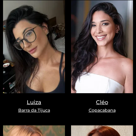
Luiza
Cléo
Barra da Tijuca
Copacabana