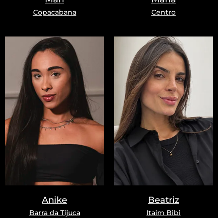
Copacabana
Centro
Anike
Beatriz
Barra da Tijuca
Itaim Bibi