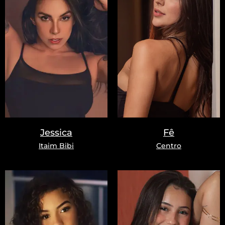
Jessica
Fê
Itaim Bibi
Centro